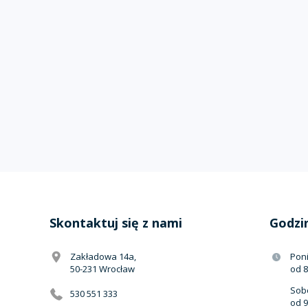
Skontaktuj się z nami
Godzi
Zakładowa 14a,
Poni
50-231 Wrocław
od 8
Sobo
530 551 333
od 9