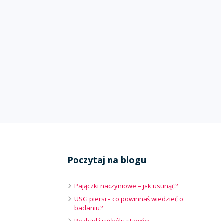
Poczytaj na blogu
Pajączki naczyniowe – jak usunąć?
USG piersi – co powinnaś wiedzieć o
badaniu?
Pozbądź się bólu stawów